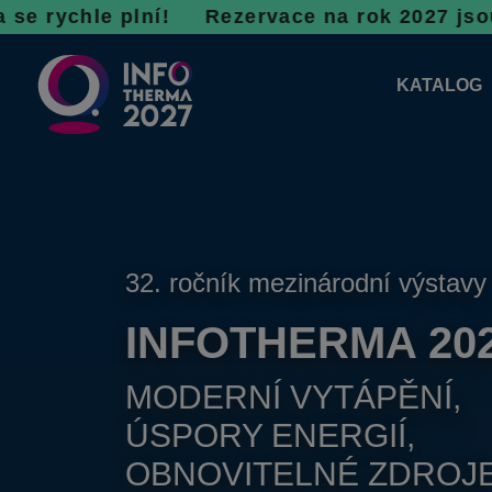
 plní! R
ezervace na rok 2027 jsou v plném pro
KATALOG
KATALOG 
PLÁNKY V
32. ročník mezinárodní výstavy
INFOTHERMA 20
MODERNÍ VYTÁPĚNÍ,
ÚSPORY ENERGIÍ,
OBNOVITELNÉ ZDROJ