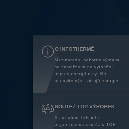
O INFOTHERMĚ
Mezinárodní odborná výstava
se zaměřením na vytápění,
úspory energií a využití
obnovitelných zdrojů energie.
SOUTĚŽ TOP VÝROBEK
S portálem TZB-info
organizujeme soutěž o TOP