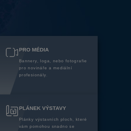
PRO MÉDIA
Bannery, loga, nebo fotografie
pro novináře a mediální
profesionály.
PLÁNEK VÝSTAVY
Plánky výstavních ploch, které
vám pomohou snadno se