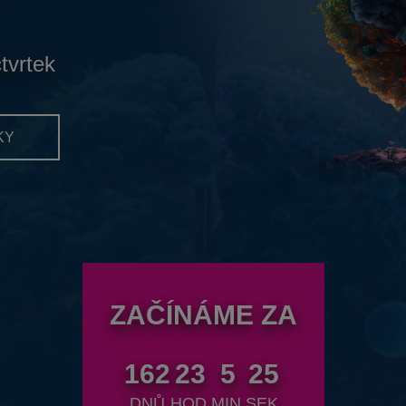
čtvrtek
KY
ZAČÍNÁME ZA
162
23
5
23
DNŮ
HOD.
MIN.
SEK.