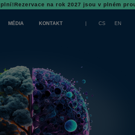
ce na rok 2027 jsou v plném proudu, neváhej
MÉDIA
KONTAKT
CS
EN
LOGA KE STAŽENÍ
BANNERY KE STAŽENÍ
A VYKLÁDKU
ČLÁNKY
ZÁŠTITY VÝSTAVY INFOTHERMA
FOTOGALERIE