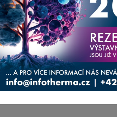
aměřené na váš obor.
ernější produkty, aktuality a služby, které
oucí náklady spojené s energiemi. Zároveň tato
atika energií a úspor v nejbližší době ubírat. Je
měnách přístupu budou některé objekty dlouhodobě
ípadě provozně extrémně nákladné.