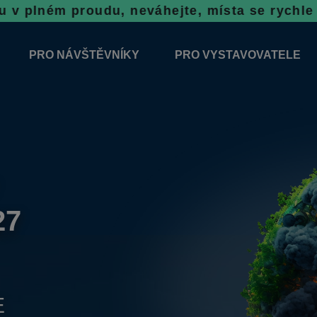
udu, neváhejte, místa se rychle plní!
Rezerva
PRO NÁVŠTĚVNÍKY
PRO VYSTAVOVATELE
2026
ODBORNÝ DOPROVODNÝ PROGRAM
ZÁVAZNÁ PŘIHLÁŠKA
ÝSTAVNÍCH PLOCH 2026
VŠEOBECNÉ INFORMACE
INFORMACE K VÝSTAVĚ
SOUTĚŽE
REZERVAČNÍ SYSTÉM N
PORADENSKÉ STÁNKY
TOP VÝROBEK
VSTUPNÉ
27
NOVINKY 2026
E