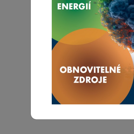
INFOTHERMA 2026
Mezinárodní výstavy, kongresy a další akce z
Hlavním posláním výstavy je prezentovat nejmod
potencionálním zákazníkům dokáží snížit rost
výstava ukazuje směry, kterými se bude problem
zřejmé, že bez inovací, chytrých řešení či z
ekonomicky neudržitelné nebo v nejlepším př
REGISTRACE