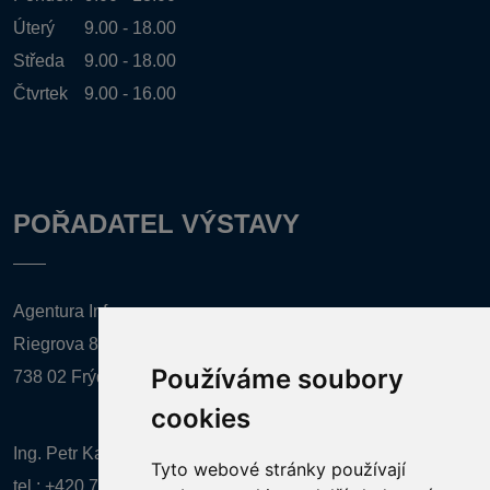
Úterý
9.00 - 18.00
Středa
9.00 - 18.00
Čtvrtek
9.00 - 16.00
POŘADATEL VÝSTAVY
Agentura Inforpres, s.r.o.
Riegrova 857
Používáme soubory
738 02 Frýdek-Místek
cookies
Ing. Petr Kalenda,
Tyto webové stránky používají
tel.:
+420 777 080 867
(EN comunication)