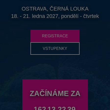
OSTRAVA, ČERNÁ LOUKA
18. - 21. ledna 2027, pondělí - čtvrtek
REGISTRACE
VSTUPENKY
ZAČÍNÁME ZA
162
13
22
37