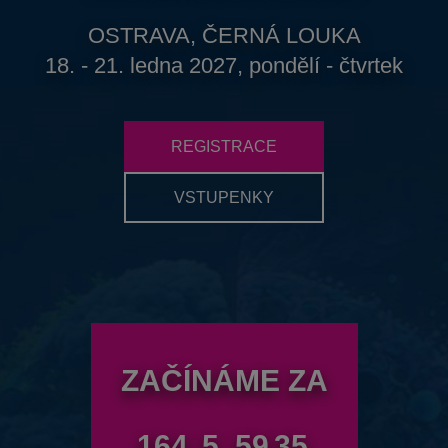
OSTRAVA, ČERNÁ LOUKA
18. - 21. ledna 2027, pondělí - čtvrtek
REGISTRACE
VSTUPENKY
ZAČÍNÁME ZA
164
5
59
34