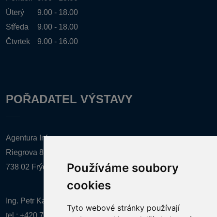
Úterý
9.00 - 18.00
Středa
9.00 - 18.00
Čtvrtek
9.00 - 16.00
POŘADATEL VÝSTAVY
Agentura Inforpres, s.r.o.
Riegrova 857
Používáme soubory
738 02 Frýdek-Místek
cookies
Ing. Petr Kalenda,
Tyto webové stránky používají
tel.:
+420 777 080 867
(EN comunication)