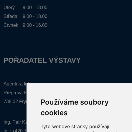
Úterý
9.00 - 18.00
Středa
9.00 - 18.00
Čtvrtek
9.00 - 16.00
POŘADATEL VÝSTAVY
Agentura Inforpres, s.r.o.
Riegrova 857
Používáme soubory
738 02 Frýdek-Místek
cookies
Ing. Petr Kalenda,
Tyto webové stránky používají
tel.:
+420 777 080 867
(EN comunication)