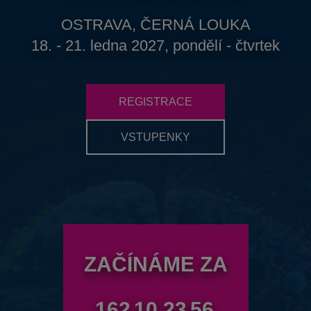
OSTRAVA, ČERNÁ LOUKA
18. - 21. ledna 2027, pondělí - čtvrtek
REGISTRACE
VSTUPENKY
ZAČÍNÁME ZA
162
10
23
55