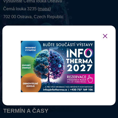
Výstaviště Černá louka Ostrava
Černá louka 3235 (
mapa
)
702 00 Ostrava, Czech Republic
IČO: 26832721 DIČ: CZ 26832721
Zapsáno v obchodním rejstříku vedeném
Krajským soudem
v Ostravě, oddíl C, vložka: 27911.
TERMÍN A ČASY