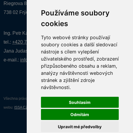
Riegrova 857
Používáme soubory
738 02 Frýdek-Místek
cookies
Ing. Petr Kalenda,
Tyto webové stránky používají
tel.:
+420 777 080 867
(EN comunication)
soubory cookies a další sledovací
Jana Judasová, administrativa
tel.:
+420 737 169 106
nástroje s cílem vylepšení
uživatelského prostředí, zobrazení
e-mail.:
info@infotherma.cz
přizpůsobeného obsahu a reklam,
analýzy návštěvnosti webových
stránek a zjištění zdroje
návštěvnosti.
Všechna práva vyhrazena AGENTURA INFORPRES s.r.o. Tvorba a provoz
Souhlasím
webu:
ISSA CZECH s.r.o.
Odmítám
Upravit mé předvolby