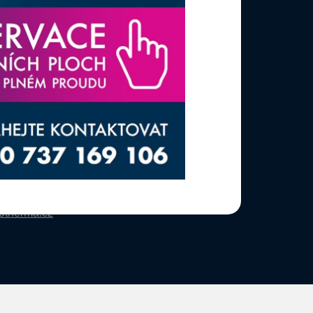
L VÝSTAVY
s, s.r.o.
ístek
a,
tel.:
+420 777 080 867
(EN comunication)
administrativa
tel.:
+420 737 169 106
otherma.cz