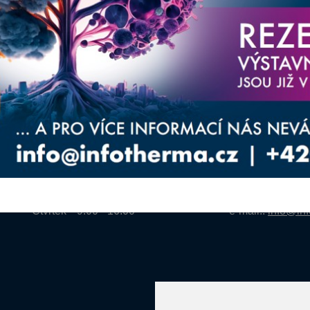
TERMÍN A ČASY
POŘADATE
Infotherma 2027
Agentura Inforpre
Ostrava: 18. - 21. ledna 2027
Riegrova 857
738 02 Frýdek-M
Pondělí
9.00 - 18.00
Úterý
9.00 - 18.00
Ing. Petr Kalend
Středa
9.00 - 18.00
Jana Judasová, 
Čtvrtek
9.00 - 16.00
e-mail.:
info@inf