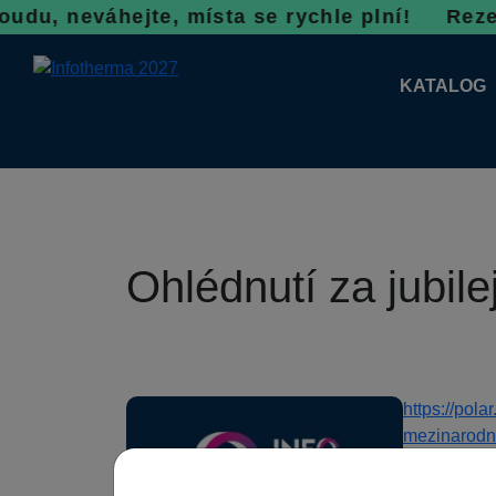
, neváhejte, místa se rychle plní!
Rezervace
KATALOG
KATALOG 
PLÁNKY V
Ohlédnutí za jubil
https://pol
mezinarodni