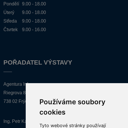
Pondělí
9.00 - 18.00
Úterý
9.00 - 18.00
Středa
9.00 - 18.00
Čtvrtek
9.00 - 16.00
POŘADATEL VÝSTAVY
Agentura Inforpres, s.r.o.
Riegrova 857
Používáme soubory
738 02 Frýdek-Místek
cookies
Ing. Petr Kalenda,
Tyto webové stránky používají