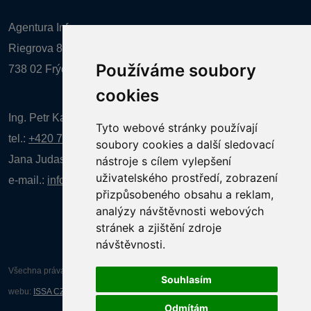
Agentura Inforpres, s.r.o.
Riegrova 857
Používáme soubory
738 02 Frýdek-Místek
cookies
Ing. Petr Kalenda,
Tyto webové stránky používají
tel.:
+420 777 080 867
(EN comunication)
soubory cookies a další sledovací
Jana Judasová, administrativa
tel.:
+420 737 169 106
nástroje s cílem vylepšení
uživatelského prostředí, zobrazení
e-mail.:
info@infotherma.cz
přizpůsobeného obsahu a reklam,
analýzy návštěvnosti webových
stránek a zjištění zdroje
návštěvnosti.
Všechna práva vyhrazena AGENTURA INFORPRES s.r.o. Tvorba a provoz
Souhlasím
webu:
ISSA CZECH s.r.o.
Odmítám